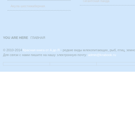
Гигантская панда
Акула шестижаберная.
YOU ARE HERE
ГЛАВНАЯ
© 2010-2014
Красная книга от А до Я
- редкие виды млекопитающих, рыб, птиц, земн
Для связи с нами пишите на нашу электронную почту:
admin@krabook.ru