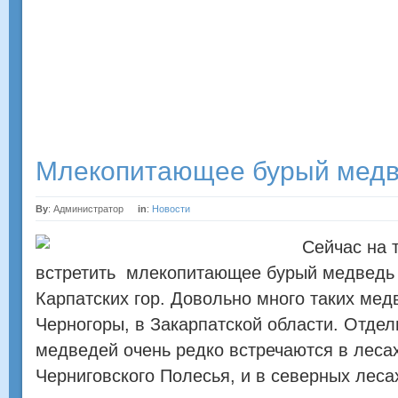
от хвоста до шеи. Еще одна особенность,
отличающая его от других crocodilians, костистая
складка позади глаз.
Млекопитающее бурый мед
By
: Администратор
in
:
Новости
Сейчас на 
встретить млекопитающее бурый медвед
Карпатских гор. Довольно много таких мед
Черногоры, в Закарпатской области. Отде
медведей очень редко встречаются в леса
Черниговского Полесья, и в северных леса