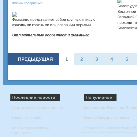
Фламингообразные
Белогрудог
Восточной
Западной С
Фламинго представляет собой крупную птицу с
проходит п
красивыми красными или розовыми перьями.
Беловежск
Отличительные особенности
фламинго
ПРЕДЫДУЩАЯ
1
2
3
4
5
Последние новости
Популярное
Образ жизни ботропса островного.
Красная книга Республики Белар
Ботропс островной.
Внешний вид красного волка.
Число морских животных
Среда обитания белых медведей.
сокращается.