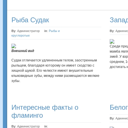
Рыба Судак
Запа
By
: Администратор
in
:
Рыбы и
By
: Админи
круглоротые
Среди пре
Внешний вид
мамба явля
змей. У вз
Судак отличается удлиненным телом, заостренным
среднем, 1
рыльцем, благодаря которому он имеет сходство с
достигать 
хищной щукой. Его челюсти имеют внушительные
клыковидные зубы,
между ними размещаются мелкие
зубы.
Интересные факты о
Белог
фламинго
By
: Админи
By
: Администратор
in
: