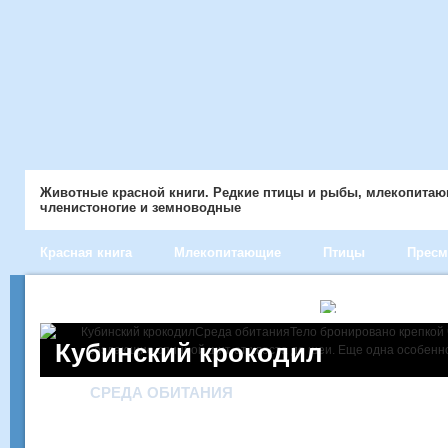
Животные красной книги. Редкие птицы и рыбы, млекопита
членистоногие и земноводные
Красная книга
Млекопитающие
Птицы
Прес
Кубинский крокодил
СРЕДА ОБИТАНИЯ
Тело бронировано крепкой чешуей и формируют
шесть крупных рядов, создающие спинной щит