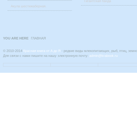
Гигантская панда
Акула шестижаберная.
YOU ARE HERE
ГЛАВНАЯ
© 2010-2014
Красная книга от А до Я
- редкие виды млекопитающих, рыб, птиц, земн
Для связи с нами пишите на нашу электронную почту:
admin@krabook.ru