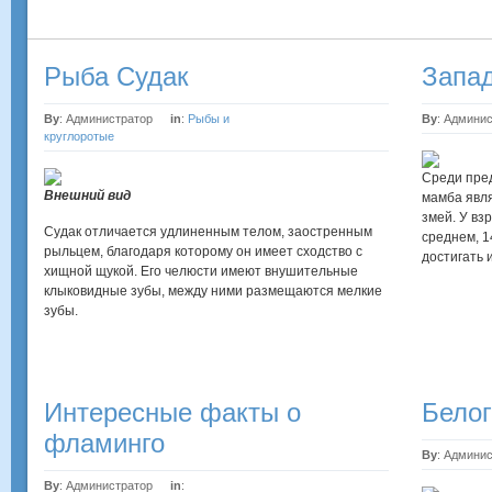
Рыба Судак
Запа
By
: Администратор
in
:
Рыбы и
By
: Админи
круглоротые
Среди пре
Внешний вид
мамба явля
змей. У вз
Судак отличается удлиненным телом, заостренным
среднем, 1
рыльцем, благодаря которому он имеет сходство с
достигать 
хищной щукой. Его челюсти имеют внушительные
клыковидные зубы,
между ними размещаются мелкие
зубы.
Интересные факты о
Белог
фламинго
By
: Админи
By
: Администратор
in
: