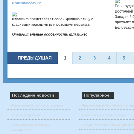
Фламингообразные
Белогрудог
Восточной
Западной С
Фламинго представляет собой крупную птицу с
проходит п
красивыми красными или розовыми перьями.
Беловежск
Отличительные особенности
фламинго
ПРЕДЫДУЩАЯ
1
2
3
4
5
Последние новости
Популярное
Образ жизни ботропса островного.
Красная книга Республики Белар
Ботропс островной.
Внешний вид красного волка.
Число морских животных
Среда обитания белых медведей.
сокращается.