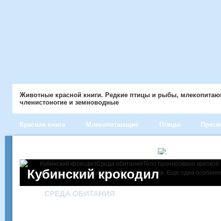
Животные красной книги. Редкие птицы и рыбы, млекопита
членистоногие и земноводные
Красная книга
Млекопитающие
Птицы
Прес
Кубинский крокодил
СРЕДА ОБИТАНИЯ
Тело бронировано крепкой чешуей и формируют
шесть крупных рядов, создающие спинной щит